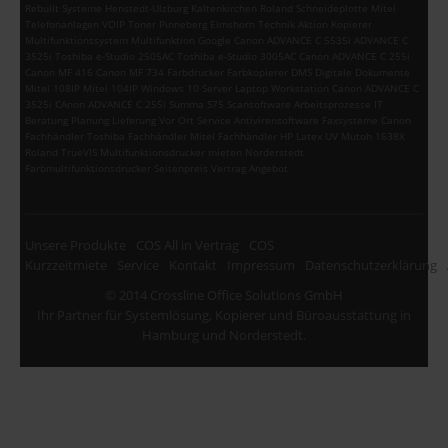
Rebuilt Systeme Henstedt-Ulzburg Kaltenkirchen Roland Schneideplotte Mitel
Telefonanlagen VOIP Toner Pinneberg Elmshorn Technik Aktion Kopierer
Multifunktionssystem Multifunktion Google Canon ADVANCE C 5535i ADVANCE C
3525i Toshiba e-Studio 2505AC Toshiba e-Studio 3005AC Canon ADVANCE C 255i
Canon MF 416 Canon MF 734 Farbdrucker Farbkopierer DMS Digitale Dokumente
Mitel 108IP Mitel 104IP Windows 10 Server Laptop Workstation Canon ADVANCE C
3525i CAnon ADVANCE C 255i Summa S75 Scansoftware Arbeitsprozesse IT
Beratung Planung Lieferung Vor Ort Service Antivirensoftware Faxsysteme Canon
Fachhändler Toshiba Fachhändler Mitel Fachhändler HP Latex UV Mutoh 1638X
Roland TrueVIS Multifunktionsdrucker mieten Norderstedt
Farbmultifunktionsdrucker Seitenpreis Vertrag Angebot
Unsere Produkte
COS All in Vertrag
COS
Kurzzeitmiete
Service
Kontakt
Impressum
Datenschutzerklärung
© 2014 Crossline Office Solutions GmbH
Ihr Partner für Systemlösung, Kopierer und Büroausstattung in
Hamburg und Norderstedt.