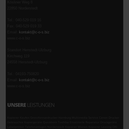
Kösliner Weg 8
22850 Norderstedt
Tel.: 040-529 019 16
Fax: 040-529 019 33
Email:
kontakt@c-o-s.biz
www.c-o-s.biz
Standort Henstedt-Ulzburg
Kirchweg 119
24558 Henstedt-Ulzburg
Tel.: 04193-750820
Email:
kontakt@c-o-s.biz
www.c-o-s.biz
UNSERE
LEISTUNGEN
Kopierer Kaufen Grossformatdrucker Hamburg Multimedia Service Canon Drucker
Gebrauchte Kopiergeräte Quickborn Toshiba Ersatzteile Reparatur Druckgeräte
Labelprinter Telefonanlagen Norderstedt Kopierer Mieten Kopierer Leasing OKI