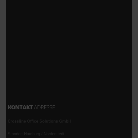
KONTAKT
ADRESSE
Crossline Office Solutions GmbH
Standort Hamburg / Norderstedt